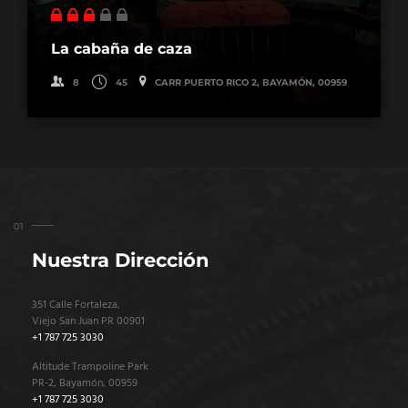
La cabaña de caza
8
45
CARR PUERTO RICO 2, BAYAMÓN, 00959
Nuestra Dirección
351 Calle Fortaleza,
Viejo San Juan PR 00901
+1 787 725 3030
Altitude Trampoline Park
PR-2, Bayamón, 00959
+1 787 725 3030