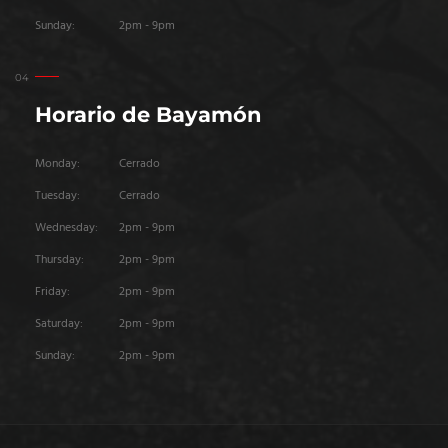
Sunday:
2pm - 9pm
Horario de Bayamón
Monday:
Cerrado
Tuesday:
Cerrado
Wednesday:
2pm - 9pm
Thursday:
2pm - 9pm
Friday:
2pm - 9pm
Saturday:
2pm - 9pm
Sunday:
2pm - 9pm