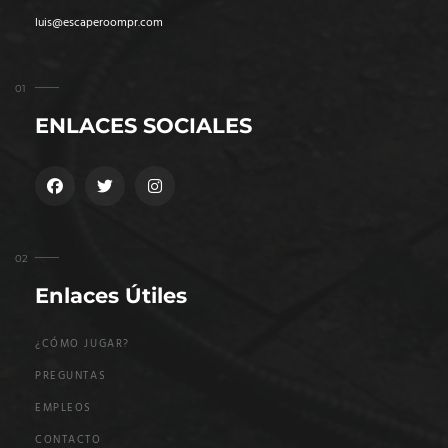
luis@escaperoompr.com
ENLACES SOCIALES
Enlaces Útiles
¿CÓMO JUGAR?
PREGUNTAS
EMPLEOS
CONTACTO