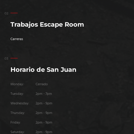
Trabajos Escape Room
Carreras
Horario de San Juan
Monday:
Cerrado
Tuesday:
2pm - 7pm
Wednesday:
2pm - 9pm
Thursday:
2pm - 9pm
Friday:
2pm - 9pm
Saturday:
2pm - 9pm