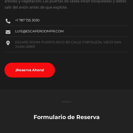
árboles y vegetación. Las puertas de salida están bloqueadas y debes
salir del avión antes de que explote.
+1 787 725 3030
LUIS@ESCAPEROOMPR.COM
ESCAPE ROOM PUERTO RICO 351 CALLE FORTALEZA, VIEJO SAN
JUAN 00901
¡Reserva Ahora!
Formulario de Reserva