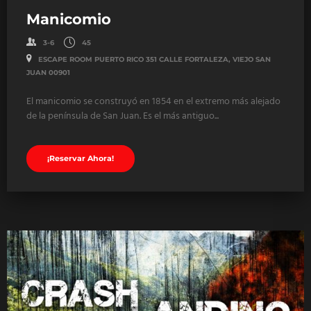
Manicomio
3-6
45
ESCAPE ROOM PUERTO RICO 351 CALLE FORTALEZA, VIEJO SAN
JUAN 00901
El manicomio se construyó en 1854 en el extremo más alejado
de la península de San Juan. Es el más antiguo...
¡Reservar Ahora!