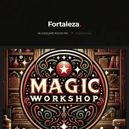
Fortaleza
>
IR A ESCAPE ROOM PR.
FORTALEZA