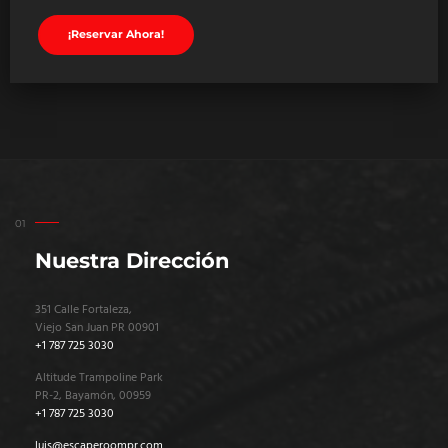
¡Reservar Ahora!
Nuestra Dirección
351 Calle Fortaleza,
Viejo San Juan PR 00901
+1 787 725 3030
Altitude Trampoline Park
PR-2, Bayamón, 00959
+1 787 725 3030
luis@escaperoompr.com