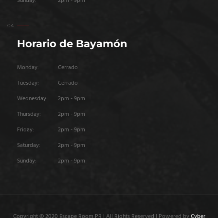
Sunday:
2pm - 9pm
Horario de Bayamón
Monday:
Cerrado
Tuesday:
Cerrado
Wednesday:
2pm - 9pm
Thursday:
2pm - 9pm
Friday:
2pm - 9pm
Saturday:
2pm - 9pm
Sunday:
2pm - 9pm
Copyright © 2020 Escape Room PR | All Rights Reserved | Powered by
Cyber