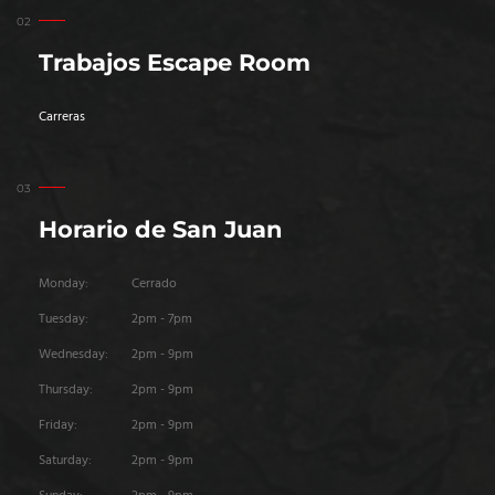
Trabajos Escape Room
Carreras
Horario de San Juan
Monday:
Cerrado
Tuesday:
2pm - 7pm
Wednesday:
2pm - 9pm
Thursday:
2pm - 9pm
Friday:
2pm - 9pm
Saturday:
2pm - 9pm