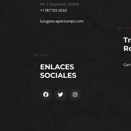
PR-2, Bayamón, 00959
+1 787 725 3030
luis@escaperoompr.com
T
R
Carr
ENLACES
SOCIALES