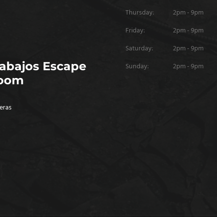
Thursday:
2pm - 9pm
Friday:
2pm - 9pm
Saturday:
2pm - 9pm
rabajos Escape
Sunday:
2pm - 9pm
oom
eras