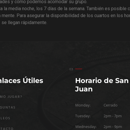
sidades y cómo podemos acomodar su grupo.
 la media noche, los 7 días de la semana. También es posible co
n mente. Para asegurar la disponibilidad de los cuartos en los ho
s se llegan rápidamente.
laces Útiles
Horario de San
Juan
MO JUGAR?
Monday:
Cerrado
EGUNTAS
Tuesday:
2pm - 7pm
PLEOS
Wednesday:
2pm - 9pm
NTACTO