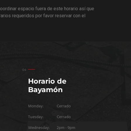
ordinar espacio fuera de este horario así que
rarios requeridos por favor reservar con el
Horario de
Bayamón
Monday:
Cerrado
Tuesday:
Cerrado
Wednesday:
2pm - 9pm