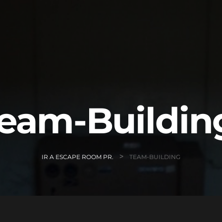
eam-Buildi
>
IR A ESCAPE ROOM PR.
TEAM-BUILDING