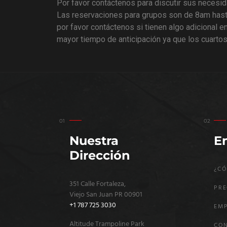
Por favor contáctenos para discutir sus nece
Las reservaciones para grupos son de 8am hasta
por favor contáctenos si tienen algo adicional e
mayor tiempo de anticipación ya que los cuarto
Nuestra
En
Dirección
¿CÓ
351 Calle Fortaleza,
PR
Viejo San Juan PR 00901
+1 787 725 3030
EM
Altitude Trampoline Park
CO